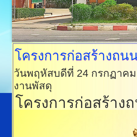
โครงการก่อสร้างถน
วันพฤหัสบดีที่ 24 กรกฏาค
งานพัสดุ
โครงการก่อสร้างถน