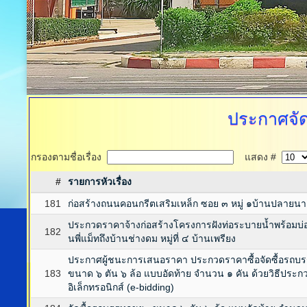
ประกาศจัดซ
กรองตามชื่อเรื่อง
แสดง #
#
รายการหัวเรื่อง
181
ก่อสร้างถนนคอนกรีตเสริมเหล็ก ซอย ๓ หมู่ ๑บ้านปลายนา
ประกวดราคาจ้างก่อสร้างโครงการฝังท่อระบายน้ำพร้อมบ่อพั
182
นพี่แม็ทถึงบ้านช่างดม หมู่ที่ ๔ บ้านเพรียง
ประกาศผู้ชนะการเสนอราคา ประกวดราคาซื้อจัดซื้อรถบ
183
ขนาด ๖ ตัน ๖ ล้อ แบบอัดท้าย จำนวน ๑ คัน ด้วยวิธีประ
อิเล็กทรอนิกส์ (e-bidding)