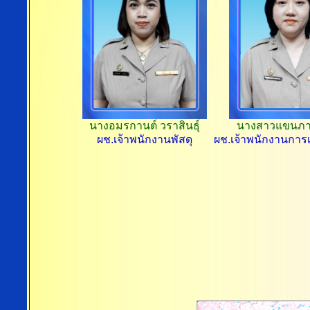
นางอมรกานต์ วราสินธุ์
นางสาวแขนภา 
ผช.เจ้าพนักงานพัสดุ
ผช.เจ้าพนักงานการเ